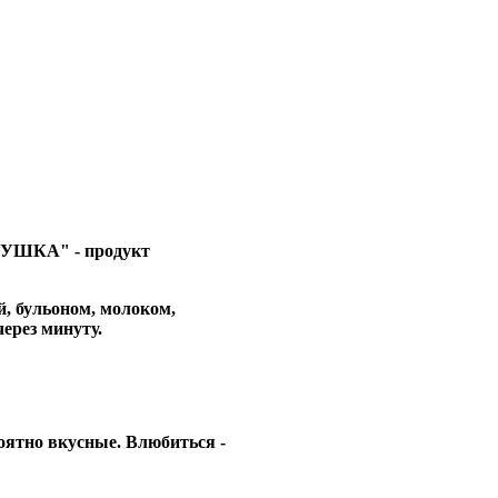
АГУШКА" - продукт
й, бульоном, молоком,
через минуту.
ятно вкусные. Влюбиться -