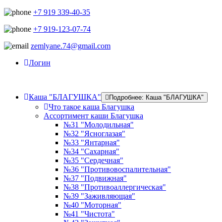
+7 919 339-40-35
+7 919-123-07-74
zemlyane.74@gmail.com
Логин
Каша "БЛАГУШКА"
Подробнее: Каша "БЛАГУШКА"
Что такое каша Благушка
Ассортимент каши Благушка
№31 "Молодильная"
№32 "Ясноглазая"
№33 "Янтарная"
№34 "Сахарная"
№35 "Сердечная"
№36 "Противовоспалительная"
№37 "Подвижная"
№38 "Противоаллергическая"
№39 "Заживляющая"
№40 "Моторная"
№41 "Чистота"