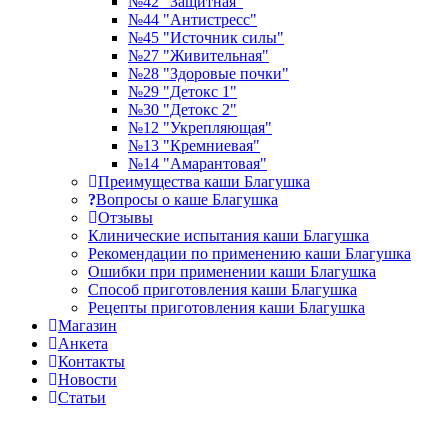
№42 "Защитная"
№44 "Антистресс"
№45 "Источник силы"
№27 "Живительная"
№28 "Здоровые почки"
№29 "Детокс 1"
№30 "Детокс 2"
№12 "Укрепляющая"
№13 "Кремниевая"
№14 "Амарантовая"
Преимущества каши Благушка
Вопросы о каше Благушка
Отзывы
Клинические испытания каши Благушка
Рекомендации по применению каши Благушка
Ошибки при применении каши Благушка
Способ приготовления каши Благушка
Рецепты приготовления каши Благушка
Магазин
Анкета
Контакты
Новости
Статьи