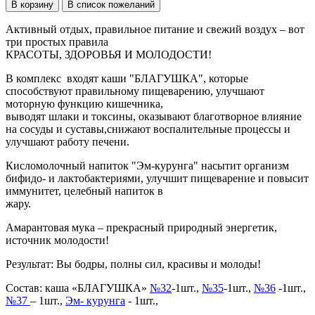
Активный отдых, правильное питание и свежий воздух – вот
три простых правила
КРАСОТЫ, ЗДОРОВЬЯ И МОЛОДОСТИ!
В комплекс входят каши "БЛАГУШКА", которые
способствуют правильному пищеварению, улучшают
моторную функцию кишечника,
выводят шлаки и токсины, оказывают благотворное влияние
на сосуды и суставы,снижают воспалительные процессы и
улучшают работу печени.
Кисломолочный напиток "Эм-курунга" насытит организм
бифидо- и лактобактериями, улучшит пищеварение и повысит
иммунитет, целебный напиток в
жару.
Амарантовая мука – прекрасный природный энергетик,
источник молодости!
Результат: Вы бодры, полны сил, красивы и молоды!
Состав: каша «БЛАГУШКА»
№32
-1шт.,
№35
-1шт.,
№36
-1шт.,
№37
– 1шт.,
Эм- курунга
- 1шт.,